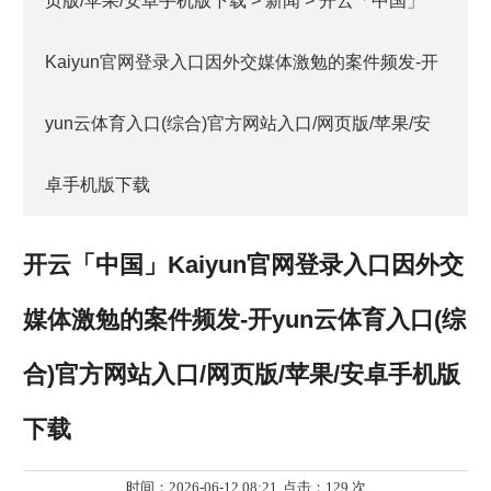
页版/苹果/安卓手机版下载
>
新闻
> 开云「中国」
Kaiyun官网登录入口因外交媒体激勉的案件频发-开
yun云体育入口(综合)官方网站入口/网页版/苹果/安
卓手机版下载
开云「中国」Kaiyun官网登录入口因外交
媒体激勉的案件频发-开yun云体育入口(综
合)官方网站入口/网页版/苹果/安卓手机版
下载
时间：2026-06-12 08:21
点击：129 次