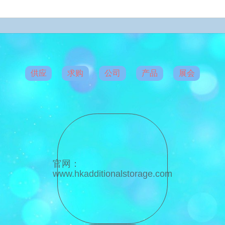
供应
求购
公司
产品
展会
官网：
www.hkadditionalstorage.com