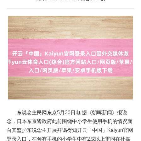
东说念主民网东京5月30日电 据《朝晖新闻》报说
念，日本东京皆政府此前围绕中小学生使用手机的情况面
向其监护东说念主开展拜谒得知开云「中国」Kaiyun官网
登录入口，在领有手机的小学生中有2成以上雷同在社媒