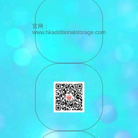
官网：
www.hkadditionalstorage.com