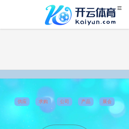
供应
求购
公司
产品
展会