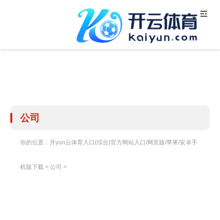
公司
你的位置：
开yun云体育入口(综合)官方网站入口/网页版/苹果/安卓手
机版下载
>
公司
>