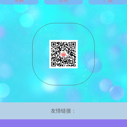
求购
公司
产品
友情链接：