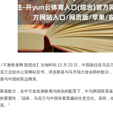
 / 不雅察者网 陈想佳】当地时间 12 月 23 日，中国新任
克兰总统办公室网站音书，泽连斯基与马升琨大使会晤时默示，
展与中国的双边陲系。
斯基默示，在中方奋发调换俄乌错杂的配景下，中乌两国联系逼
的要紧性，"战前，乌克兰与中国有着普遍的生意交往。虽然，
系。"