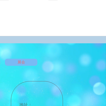
展会
地址：