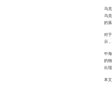
乌克
乌克
的落
对于
示，
中海
的独
出现
本文
上一