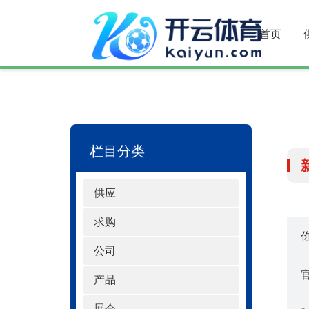
首页
栏目分类
供应
求购
公司
产品
展会