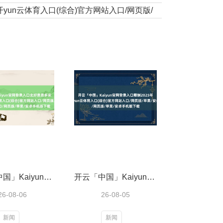
入口(综合)官方网站入口/网页版/苹果/安卓手机版下载
开云「中国」Kaiyun官网登录入口北好意思多家鞋服品牌的事迹都受到影响-开yun云体育入口(综合)官方网站入口/网页版/苹果/安卓手机版下载
开云「中国」Kaiyun官网登录入口限制2025年6月30日-开yun云体育入口(综合)官方网站入口/网页版/苹果/安卓手机版下载
26-08-06
26-08-05
新闻
新闻