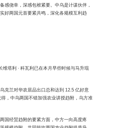
备感侥幸，深感包袱紧要。中乌是计谋伙伴，
实好两国元首要紧共鸣，深化各规模互利趋
长维塔利 · 科瓦利已在本月早些时候与马升琨
克兰对华农居品出口总和达到 12.5 亿好意
还觉得，中乌两国不错加强农业讲授趋附，乌方准
两国经贸趋附的要紧方面，中方一向高度疼
等规模趋附，共同鼓吹两国农业趋附提质升