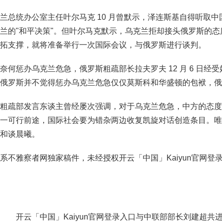
兰总统办公室主任叶尔马克 10 月曾默示，泽连斯基自得听取
兰的"和平决策"。但叶尔马克默示，乌克兰拒却接头俄罗斯的
拓支撑，就将准备举行一次国际会议，与俄罗斯进行谈判。
奈何惩办乌克兰危急，俄罗斯粗疏部长拉夫罗夫 12 月 6 日经受
俄罗斯并不觉得惩办乌克兰危急仅仅莫斯科和华盛顿的包袱，俄
粗疏部发言东谈主曾经屡次强调，对于乌克兰危急，中方的态度
一可行前途，国际社会要为错杂两边收复凯旋对话创造条目。唯
和谈晨曦。
系不雅察者网独家稿件，未经授权开云「中国」Kaiyun官网登
篇：
开云「中国」Kaiyun官网登录入口与中联部部长刘建超共进晚餐-开yun云体