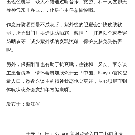
出现色斑等。众人不错通过听音乐、旅游、和一又友聊天
等神气来开释压力，让身心更任意愉悦哦。
作念好防晒更是不成忘呀，紫外线的照耀会加快皮肤软
弱，所除出门时要涂抹防晒霜、戴帽子、打遮阳伞或者穿
防晒衣等，减少紫外线的奏凯照耀，保护皮肤免受伤害
呢。
另外，保握酬酢也有助于抗衰哦，往往和一又友、家东谈
主集合疏导，情怀会愈加欣然开云「中国」Kaiyun官网登
录入口，悉数东谈主的精神状态也会更好，从心思层面到
体魄状态齐会愈加年青健康呀。
发布于：浙江省
上一篇：
开云「中国」Kaiyun官网登录入口其中初度授予96.50万股(份)-开yun云体育入口(综合)官方网站入口/网页版/苹果/安卓手机版下载