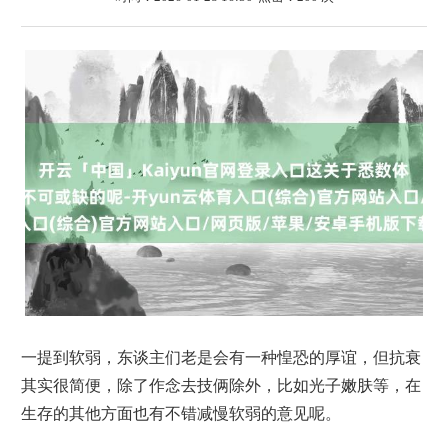
一提到软弱，东谈主们老是会有一种惶恐的厚谊，但抗衰
其实很简便，除了作念去技俩除外，比如光子嫩肤等，在
生存的其他方面也有不错减慢软弱的意见呢。