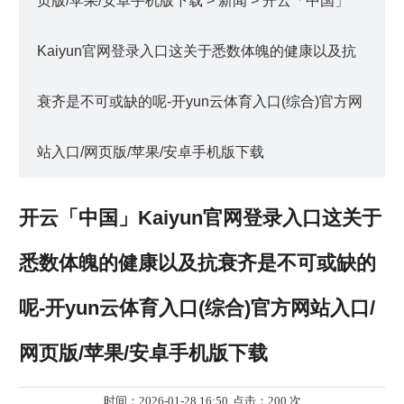
页版/苹果/安卓手机版下载
>
新闻
> 开云「中国」
Kaiyun官网登录入口这关于悉数体魄的健康以及抗
衰齐是不可或缺的呢-开yun云体育入口(综合)官方网
站入口/网页版/苹果/安卓手机版下载
开云「中国」Kaiyun官网登录入口这关于
悉数体魄的健康以及抗衰齐是不可或缺的
呢-开yun云体育入口(综合)官方网站入口/
网页版/苹果/安卓手机版下载
时间：2026-01-28 16:50
点击：200 次