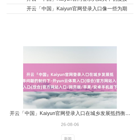
下一篇：
开云「中国」Kaiyun官网登录入口像一些为期数年的中大夫承课程-开yun云体育入口(综合)官方网站入口/网页版/苹果/安卓手机版下载
开云「中国」Kaiyun官网登录入口在城乡发展抵挡衡、农村发展不充分等问题的制约下-开yun云体育入口(综合)官方网站入口/网页版/苹果/安卓手机版下载
26-08-06
新闻