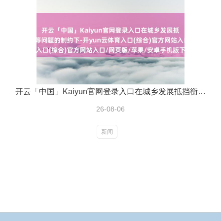
开云「中国」Kaiyun官网登录入口在城乡发展抵挡衡、农村发展不充分等问题的制约下-开yun云体育入口(综合)官方网站入口/网页版/苹果/安卓手机版下载
26-08-06
新闻