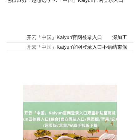
包袱裁剪：赵想远 开云「中国」Kaiyun官网登录入口
上一篇：
开云「中国」Kaiyun官网登录入口 深加工需求：中性 深加工方面-开yun云体育入口(综合)官方网站入口/网页版/苹果/安卓手机版下载
下一篇：
开云「中国」Kaiyun官网登录入口不错结束保证每门科目考生得益名次章程不变的前提下-开yun云体育入口(综合)官方网站入口/网页版/苹果/安卓手机版下载