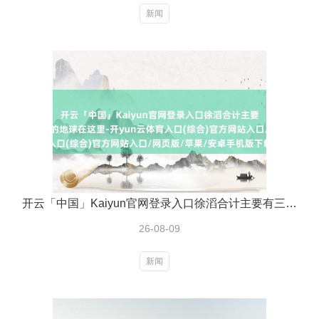
新闻
开云「中国」Kaiyun官网登录入口徐滔合计主要有三个原因：一是可人的地球在这里-开yun云体育入口(综合)官方网站入口/网页版/苹果/安卓手机版下载
26-08-09
新闻