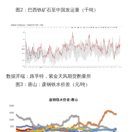
图2：巴西铁矿石至中国发运量（千吨）
数据开端：路孚特，紫金天风期货酌量所
图3：唐山：废钢铁水价差（元/吨）