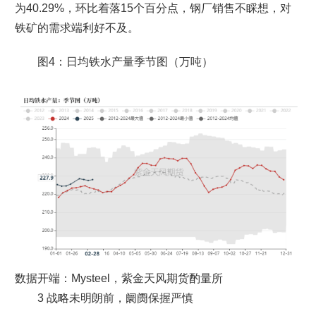
为40.29%，环比着落15个百分点，钢厂销售不睬想，对
铁矿的需求端利好不及。
图4：日均铁水产量季节图（万吨）
数据开端：Mysteel，紫金天风期货酌量所
3 战略未明朗前，阛阓保握严慎