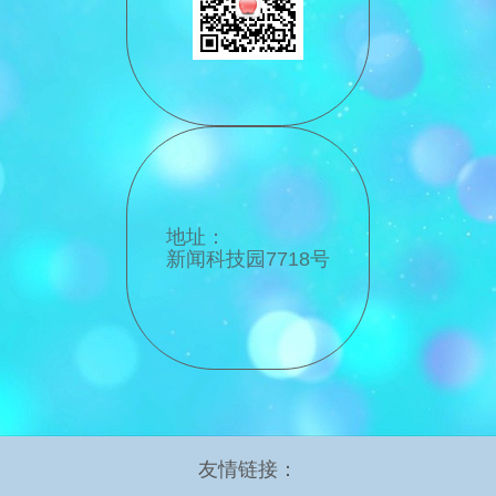
地址：
新闻科技园7718号
友情链接：