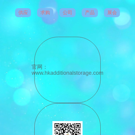
供应
求购
公司
产品
展会
官网：
www.hkadditionalstorage.com