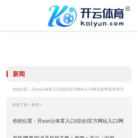
新闻
你的位置：
开yun云体育入口(综合)官方网站入口/网页版/苹果/安卓手
机版下载
>
新闻
>
你的位置：
开yun云体育入口(综合)官方网站入口/网