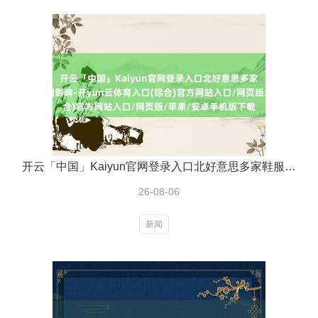
开云「中国」Kaiyun官网登录入口北好意思多家鞋服品牌的事迹都受到影响-开yun云体育入口(综合)官方网站入口/网页版/苹果/安卓手机版下载
26-08-06
新闻