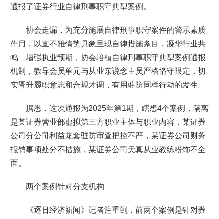
通报了证券行业自律刑事职守典型案例。
协会走漏，为充分施展自律刑事职守案件的警示素质
作用，以直不雅情势具象呈现自律措施条目，凝华行业共
鸣，增强执业预期，协会培植自律刑事职守典型案例通报
机制，教导会员单元与从业东说念主员严格恪守限定，切
实晋升履职意志和合规才调，有用驻防同样行动的发生。
据悉，这次通报为2025年第1期，瞎想4个案例，隔离
是某证券营业部虚拟第三方职业主体与职业内容，某证券
公司分公司利益龙套驻防审查把控不严，某证券公司财务
报销事项处分不措施，某证券公司天真从业教练粉饰不全
面。
两个案例针对分支机构
《逐日经济新闻》记者注重到，前两个案例是针对券