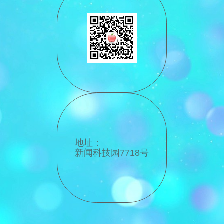
地址：
新闻科技园7718号