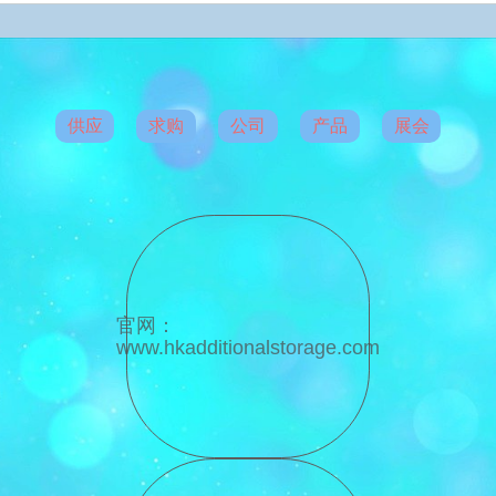
供应
求购
公司
产品
展会
官网：
www.hkadditionalstorage.com