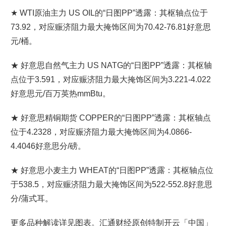
★ WTI原油主力 US OIL的“日图PP”透露：其枢轴点位于
73.92，对应赈济阻力最大掩饰区间为70.42-76.81好意思
元/桶。
★ 好意思自然气主力 US NATG的“日图PP”透露：其枢轴
点位于3.591，对应赈济阻力最大掩饰区间为3.221-4.022
好意思元/百万英热mmBtu。
★ 好意思精铜期货 COPPER的“日图PP”透露：其枢轴点
位于4.2328，对应赈济阻力最大掩饰区间为4.0866-
4.4046好意思分/磅。
★ 好意思小麦主力 WHEAT的“日图PP”透露：其枢轴点位
于538.5，对应赈济阻力最大掩饰区间为522-552.8好意思
分/蒲式耳。
更多品种解读详见图表。汇通财经原创特制开云「中国」