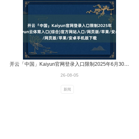
开云「中国」Kaiyun官网登录入口限制2025年6月30日-开yun云体育入口(综合)官方网站入口/网页版/苹果/安卓手机版下载
26-08-05
新闻