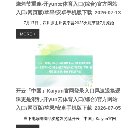
烧烤节重逢-开yun云体育入口(综合)官方网站
入口/网页版/苹果/安卓手机版下载
2026-07-13
7月17日，四川凉山州冕宁县2025火炬节暨7月原始柴火烧烤节，在冕宁灵山旅游度假区启幕。在火盆烧烤发祥地冕宁，当火炬节与烧烤节重逢，会产生怎样的奇妙响应？冕宁，不仅有可口的烧烤开云「中国」Kaiyun官网登录入口，还有着20℃的凉爽。冕宁古道邀请各地旅客，这个夏天来冕宁解锁一场凉爽之旅，品好意思食、赏好意思景。封面新闻记者罗石芊视频据冕宁融媒
MORE +
开云「中国」Kaiyun官网登录入口风速退换逻
辑更是混乱-开yun云体育入口(综合)官方网站
入口/网页版/苹果/安卓手机版下载
2026-07-05
当下电扇阛阓品类愈发芜乱开云「中国」Kaiyun官网登录入口，种种功能宣传眼花头昏，但骨子使用中却解除不少“雷区”，让奢华者用钱难买惬意： 风力虚标型：明明声称“强风袒护全屋”，实测风速却不及5m/s，即便对着吹半小时，闷热感依旧挥之不去，降温收尾大打扣头； 风感生硬型：接受直吹式送风瞎想，吹出来的风如同“手持吹风机直吹”，风力集会且生硬，长时代使用易导致头疼、咽干等不适； 伪智能罗网：打着“AI智能温控”“语音交互秒反应”的旗帜蛊惑眼球，骨子体验中不仅语音提醒反应蔓延超3秒，风速退换逻辑更是