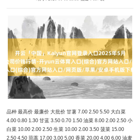
品种 最高价 最廉价 大批价 甘薯 7.00 2.50 5.50 大白菜
4.00 0.80 1.30 甘蓝 3.50 0.70 1.50 油菜 8.00 2.00 2.50 小
白菜 10.00 2.00 2.50 生菜 10.00 2.00 3.50 菠菜 15.00
2.50 4.50 茼蒿 17.00 3.00 5.00 香菜 20.00 4.00 6.00 油麦