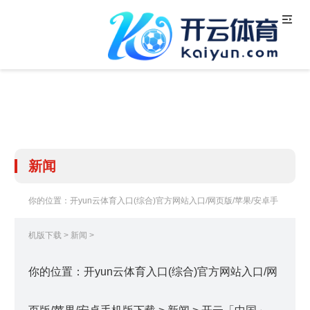
新闻
你的位置：
开yun云体育入口(综合)官方网站入口/网页版/苹果/安卓手
机版下载
>
新闻
>
你的位置：
开yun云体育入口(综合)官方网站入口/网