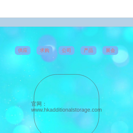
供应
求购
公司
产品
展会
官网：
www.hkadditionalstorage.com