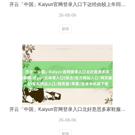
开云「中国」Kaiyun官网登录入口下达经由较上年同期提高1.7个百分点-开yun云体育入口(综合)官方网站入口/网页版/苹果/安卓手机版下载
26-08-06
新闻
开云「中国」Kaiyun官网登录入口北好意思多家鞋服品牌的事迹都受到影响-开yun云体育入口(综合)官方网站入口/网页版/苹果/安卓手机版下载
26-08-06
新闻