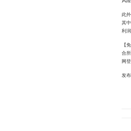
风险
此外
其中
利润
【免
合所
网登
发布
上一
下一