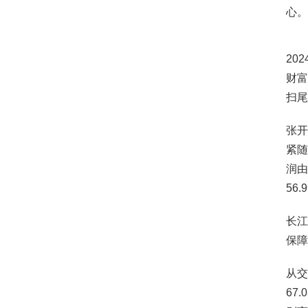
心。
20
财富
扫尾
张开
紧随
润由
56.
长江
保障
从交
67