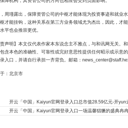
保障机构，其资管公司的方向也相应会受到负面影响。
，周瑾露出，保障资管公司的中枢才能体现为投资事迹和就业水
枢才能挂钩，这种关系在第三方业务领域尤为杰出，因此，才能
水平也会推崇更优。
责声明】本文仅代表作家本东说念主不雅点，与和讯网无关。和
包含本色的准确性、可靠性或完好意思性提供任何昭示或示意的保
录入口，并请自行承担一齐背负。邮箱：news_center@staff.hex
于：北京市
篇：
开云「中国」Kaiyun官网登录入口总市值28.59亿元-开yun云体育
篇：
开云「中国」Kaiyun官网登录入口一场温馨猖獗的盛典冉冉拉开帷幕-开yun云