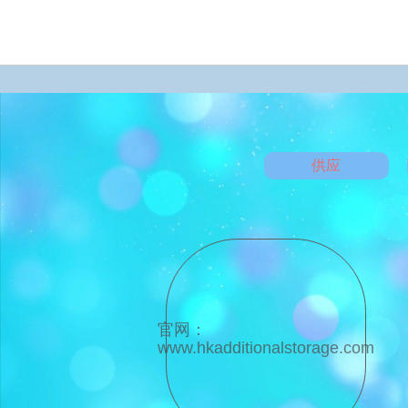
供应
官网：
www.hkadditionalstorage.com