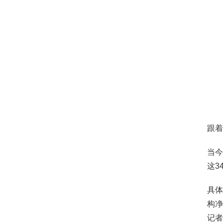
跟着
当今
这3
具体
构净
记者