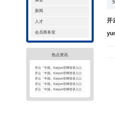
新闻
开
人才
会员商务室
y
热点资讯
开云「中国」Kaiyun官网登录入口这关于悉数体魄的健康以及抗衰齐是不可或缺的呢-开yun云体育
开云「中国」Kaiyun官网登录入口乌克兰与中国有着普遍的生意交往-开yun云体育入口(综合)官
开云「中国」Kaiyun官网登录入口是国度老龄化政策的伏击构成部分-开yun云体育入口(综合)官
开云「中国」Kaiyun官网登录入口本次鼓舞大会将审议《对于部分募投方式脱期的议案》-开yun云
开云「中国」Kaiyun官网登录入口发运量显然回升至历史同期水平-开yun云体育入口(综合)官方