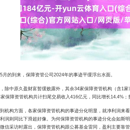
5月的到来，保障资管公司2024年的事迹平缓浮出水面。
，除中原久盈财富暂缓败露外，其余34家保障资管机构（含1家养
4家保障资管机构共计扫尾交易收入416亿元，同比增长14.4%；扫
到机构方面，各家保障资管机构的事迹分化明显，就净利润来看
利润则同比下滑超好像。为何保障资管机构的事迹分化会如斯明
微信采访时露出，保障资管机构跟公募基金雷同，盈利主要靠管