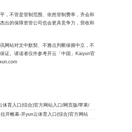
平，不管是管制范围、依然管制费率，齐会和
杰出的保障资管公司也会更具竞争力，营收和
讯网站对文中默契、不雅点判断保握中立，不
证。请读者仅作参考开云「中国」Kaiyun官
un.com
入口(综合)官方网站入口/网页版/苹果/安卓手机版下载
体育入口(综合)官方网站入口/网页版/苹果/安卓手机版下载