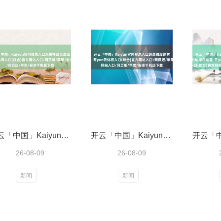
开云「中国」Kaiyun官网登录入口双重补贴至高减4000元-开yun云体育入口(综合)官方网站入口/网页版/苹果/安卓手机版下载
开云「中国」Kaiyun官网登录入口超高强度钢材应用已成行业标配-开yun云体育入口(综合)官方网站入口/网页版/苹果/安卓手机版下载
26-08-09
26-08-09
新闻
新闻