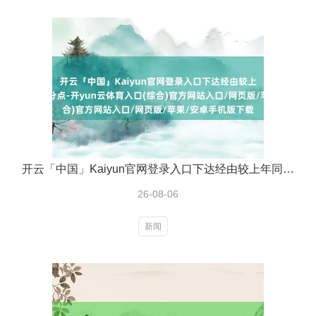
开云「中国」Kaiyun官网登录入口下达经由较上年同期提高1.7个百分点-开yun云体育入口(综合)官方网站入口/网页版/苹果/安卓手机版下载
26-08-06
新闻