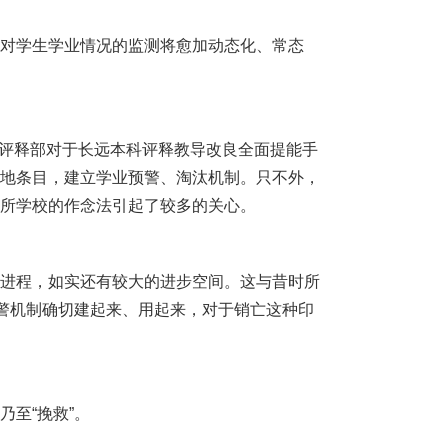
对学生学业情况的监测将愈加动态化、常态
的《评释部对于长远本科评释教导改良全面提能手
地条目，建立学业预警、淘汰机制。只不外，
所学校的作念法引起了较多的关心。
进程，如实还有较大的进步空间。这与昔时所
预警机制确切建起来、用起来，对于销亡这种印
至“挽救”。