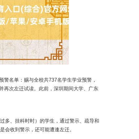
业预警名单：赐与全校共737名学生学业预警，
警并再次左迁试读。此前，深圳期间大学、广东
过多、挂科时时）的学生，通过警示、疏导和
是会收到警示，还可能遭逢左迁。