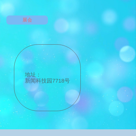
展会
地址：
新闻科技园7718号