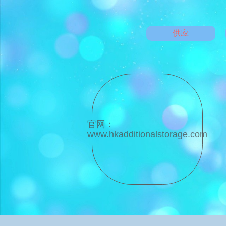
供应
官网：
www.hkadditionalstorage.com