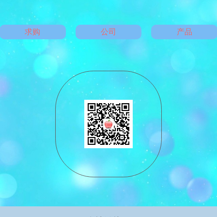
求购
公司
产品