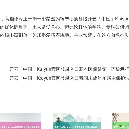
，高档评释正干涉一个赫然的转型提质阶段开云「中国」Kaiy
的优化调度等，王人备受关心。但无论具体的学科、专科如何调
内核不该刻薄：愈加疼爱培养质地。学业预警，在这方面也不失
篇：
开云「中国」Kaiyun官网登录入口基本医保是第一齐堤坝-开yun云体育
篇：
开云「中国」Kaiyun官网登录入口我国未成年东谈主保护法律轨则迟缓完善-开yun