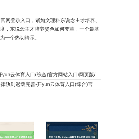
un官网登录入口，诸如文理科东说念主才培养、
度，东说念主才培养姿色如何变革，一个最基
为一个热切请示。
入口(综合)官方网站入口/网页版/苹果/安卓手机版下载
云体育入口(综合)官方网站入口/网页版/苹果/安卓手机版下载