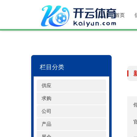
首页
栏目分类
供应
求购
公司
产品
展会