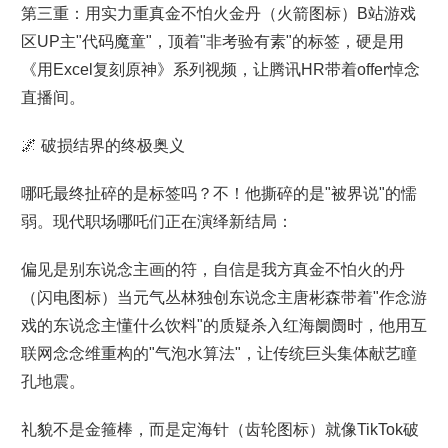
第三重：用实力重真金不怕火金丹（火箭图标）B站游戏
区UP主"代码魔童"，顶着"非考验有素"的标签，硬是用
《用Excel复刻原神》系列视频，让腾讯HR带着offer悼念
直播间。
🌌 破损结界的终极奥义
哪吒最终扯碎的是标签吗？不！他撕碎的是"被界说"的懦
弱。现代职场哪吒们正在演绎新结局：
偏见是别东说念主画的符，自信是我方真金不怕火的丹
（闪电图标）当元气丛林独创东说念主唐彬森带着"作念游
戏的东说念主懂什么饮料"的质疑杀入红海阛阓时，他用互
联网念念维重构的"气泡水算法"，让传统巨头集体献艺瞳
孔地震。
礼貌不是金箍棒，而是定海针（齿轮图标）就像TikTok破