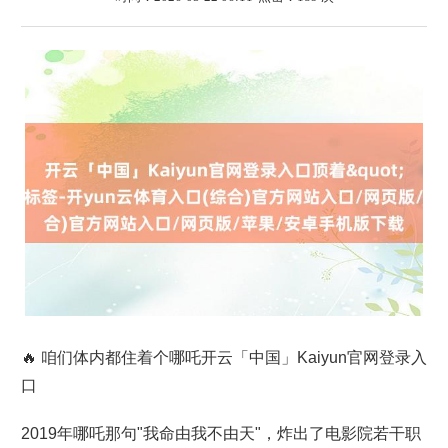
🔥 咱们体内都住着个哪吒开云「中国」Kaiyun官网登录入
口
2019年哪吒那句"我命由我不由天"，炸出了电影院若干职