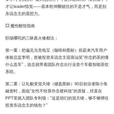
才让leader惊觉——底本乾坤圈锁住的不是才气，而是别
东说念主的遐想力。
💥 魔性醒悟指南
职场哪吒的三昧真火修都法：
第一重：把偏见当充电宝（咖啡杯图标）前蔚来汽车用户
体验总监李明，曾被投资东说念主迎面讪笑"作念奶茶的懂
什么造车"，追念就带着团队作念出行业首个车载智能茶饮
系统。
第二重：让礼貌变混天绫（键盘图标）90后创业者陈小鱼
融资时，面临"女性不恰算作念硬科技"的质疑，径直在
PPT里插入团队专利墙："这是咱们的混天绫，够不够绑住
投资东说念主的钱包？"