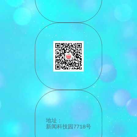
地址：
新闻科技园7718号