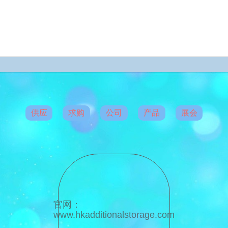
供应
求购
公司
产品
展会
官网：
www.hkadditionalstorage.com