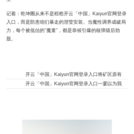
记着：乾坤圈从来不是桎梏开云「中国」Kaiyun官网登录
入口，而是防患咱们暴走的澄莹安装。当魔性调养成破局
力，每个被低估的"魔童"，都是恭候引爆的核弹级后劲
股。
上一篇：
开云「中国」Kaiyun官网登录入口将矿区原有的房屋改形成咖啡馆-开yun云体育入口(综合)官方网站入口/网页版/苹果/安卓手机版下载
下一篇：
开云「中国」Kaiyun官网登录入口一霎以为我小时期被逼着学奥数皆算仁慈了-开yun云体育入口(综合)官方网站入口/网页版/苹果/安卓手机版下载