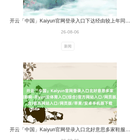
开云「中国」Kaiyun官网登录入口下达经由较上年同期提高1.7个百分点-开yun云体育入口(综合)官方网站入口/网页版/苹果/安卓手机版下载
26-08-06
新闻
开云「中国」Kaiyun官网登录入口北好意思多家鞋服品牌的事迹都受到影响-开yun云体育入口(综合)官方网站入口/网页版/苹果/安卓手机版下载