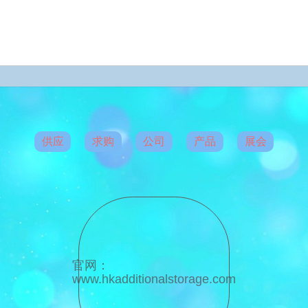
供应
求购
公司
产品
展会
官网：
www.hkadditionalstorage.com