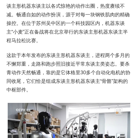
谈主形机器东谈主以各式惊艳的动作出圈，热度赓续不
减。畅通自如的动作扮演，源于对每一块钢铁肌肉的精确
操控。在位于苏州吴中区的一个科技园区内，机器东谈
主“小麦”正在备战将在北京举行的东谈主形机器东谈主半
程马拉松比赛。
这款于本年发布的东谈主形机器东谈主，进程两个多月的
不懈郑重，走路和跑步照旧接近平常东谈主类姿态。要杀
青动作天然畅通，靠的是它体格里30多个自动化电机的协
同收尾，它们恰是组成东谈主形机器东谈主“骨骼”架构的
中枢部件。