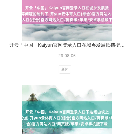
开云「中国」Kaiyun官网登录入口在城乡发展抵挡衡、农村发展不充分等问题的制约下-开yun云体育入口(综合)官方网站入口/网页版/苹果/安卓手机版下载
26-08-06
新闻