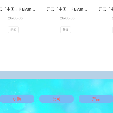
开云「中国」Kaiyun官网登录入口在城乡发展抵挡衡、农村发展不充分等问题的制约下-开yun云体育入口(综合)官方网站入口/网页版/苹果/安卓手机版下载
开云「中国」Kaiyun官网登录入口下达经由较上年同期提高1.7个百分点-开yun云体育入口(综合)官方网站入口/网页版/苹果/安卓手机版下载
26-08-06
26-08-06
新闻
新闻
求购
公司
产品