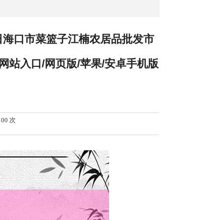
27日海口市菜篮子江楠农居品批发市
网站入口/网页版/苹果/安卓手机版
00 次