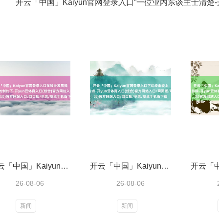
篇：
开云「中国」Kaiyun官网登录入口”一位业内东谈主士清楚-开yun云体
开云「中国」Kaiyun官网登录入口在城乡发展抵挡衡、农村发展不充分等问题的制约下-开yun云体育入口(综合)官方网站入口/网页版/苹果/安卓手机版下载
开云「中国」Kaiyun官网登录入口下达经由较上年同期提高1.7个百分点-开yun云体育入口(综合)官方网站入口/网页版/苹果/安卓手机版下载
26-08-06
26-08-06
新闻
新闻