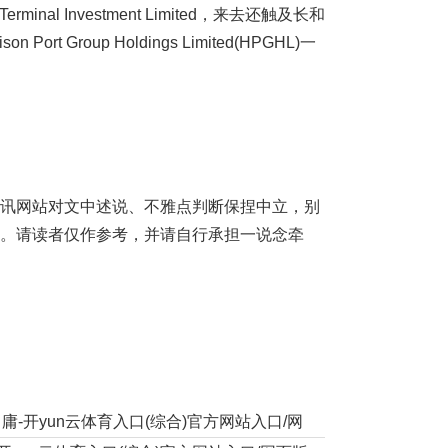
rs及Terminal Investment Limited，来去还触及长和
n Port Group Holdings Limited(HPGHL)一
讯网站对文中述说、不雅点判断保捏中立，别
。请读者仅作参考，并请自行承担一说念牵
育入口(综合)官方网站入口/网页版/苹果/安卓手机版下载