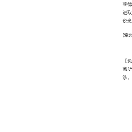
莱德：
进取述
说念
(牵
【免
离所
涉。邮
上一