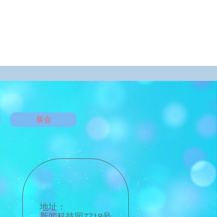
展会
地址：
新闻科技园7718号