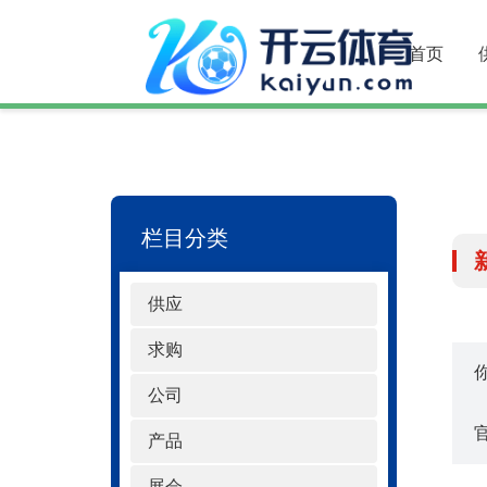
首页
栏目分类
供应
求购
公司
产品
展会