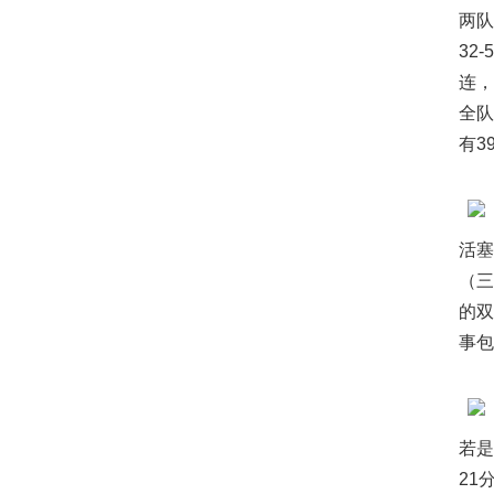
两队
32
连，
全队
有3
活塞
（三
的双
事包
若是
21