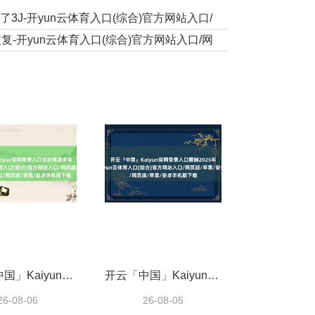
体育入口(综合)官方网站入口/网页版/苹果/安卓手机版下载
育入口(综合)官方网站入口/网页版/苹果/安卓手机版下载
开云「中国」Kaiyun官网登录入口北好意思多家鞋服品牌的事迹都受到影响-开yun云体育入口(综合)官方网站入口/网页版/苹果/安卓手机版下载
开云「中国」Kaiyun官网登录入口限制2025年6月30日-开yun云体育入口(综合)官方网站入口/网页版/苹果/安卓手机版下载
26-08-06
26-08-05