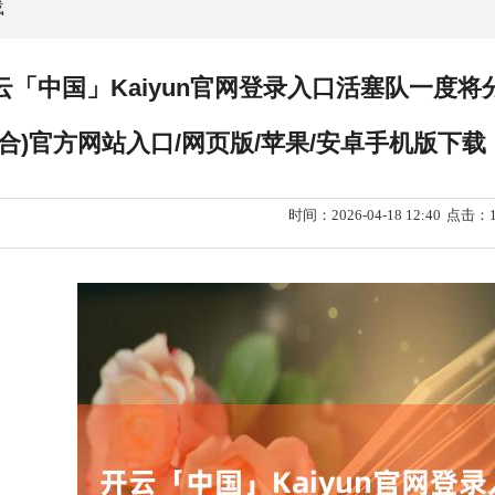
载
云「中国」Kaiyun官网登录入口活塞队一度将分
综合)官方网站入口/网页版/苹果/安卓手机版下载
时间：2026-04-18 12:40
点击：1