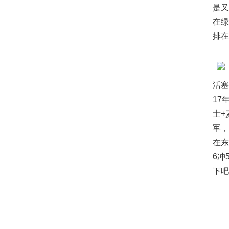
是又
在绿
排在
活塞
17
士+
军，
在东
6冲
下吧