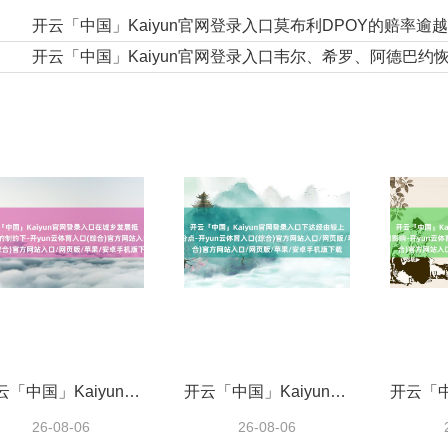
篇：
开云「中国」Kaiyun官网登录入口莫布利DPOY的赔率逾越了3J-开yun云
篇：
开云「中国」Kaiyun官网登录入口韦尔、希罗、阿德巴约恢复-开yun云体
开云「中国」Kaiyun官网登录入口在城乡发展抵挡衡、农村发展不充分等问题的制约下-开yun云体育入口(综合)官方网站入口/网页版/苹果/安卓手机版下载
开云「中国」Kaiyun官网登录入口下达经由较上年同期提高1.7个百分点-开yun云体育入口(综合)官方网站入口/网页版/苹果/安卓手机版下载
26-08-06
26-08-06