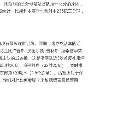
，比斯利的三分球是活塞队拉开比分的原因，
统计，比斯利本赛季也曾射中235记三分球，
约现有最长连胜记录。同期，这亦然活塞队近
虎将是比卢普斯+汉密尔顿+普林斯+拉希德华莱
主队的12连败，这是活塞队近3岁首度礼服绿
3胜26负，追平雄鹿（32胜25负），暂时排
东部第7的魔术（4.5个胜场）。活塞正处于保
们，你们对此如何看呢？来给我留言褒贬筹商一