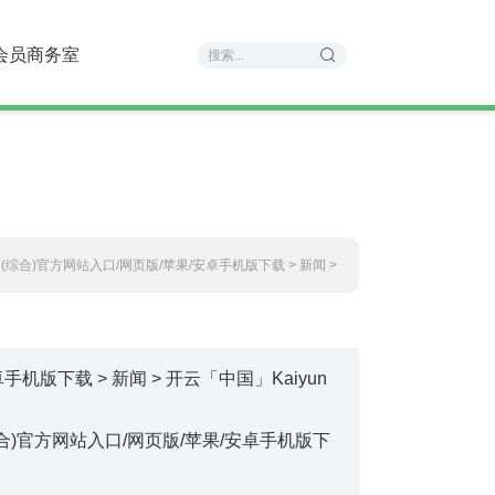
会员商务室
口(综合)官方网站入口/网页版/苹果/安卓手机版下载
>
新闻
>
安卓手机版下载
>
新闻
> 开云「中国」Kaiyun
合)官方网站入口/网页版/苹果/安卓手机版下