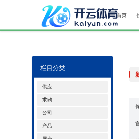
首页
栏目分类
供应
求购
公司
产品
展会