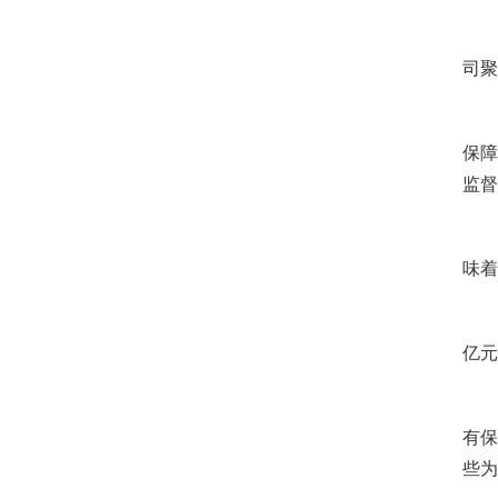
20
司聚
《
保障
监督
《
味着
凭证
亿元
此外
有保
些为