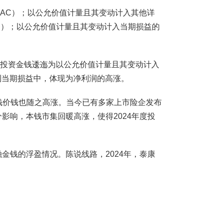
C）；以公允价值计量且其变动计入其他详
资）；以公允价值计量且其变动计入当期损益的
投资金钱逶迤为以公允价值计量且其变动计入
到当期损益中，体现为净利润的高涨。
钱价钱也随之高涨。当今已有多家上市险企发布
影响，本钱市集回暖高涨，使得2024年度投
。
金钱的浮盈情况。陈说线路，2024年，泰康