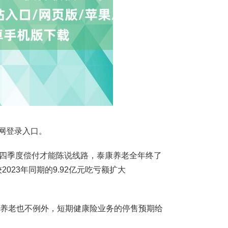
官网登录入口。
第四季度偿付才能陈说线路，泰康养老全年终了
2023年同期的9.92亿元吃亏额扩大
养老也不例外，短期健康险业务的停售预期给