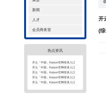
新闻
开
人才
会员商务室
(
热点资讯
开云「中国」Kaiyun官网登录入口这关于悉数体魄的健康以及抗衰齐是不可或缺的呢-开yun云体育
开云「中国」Kaiyun官网登录入口乌克兰与中国有着普遍的生意交往-开yun云体育入口(综合)官
开云「中国」Kaiyun官网登录入口是国度老龄化政策的伏击构成部分-开yun云体育入口(综合)官
开云「中国」Kaiyun官网登录入口本次鼓舞大会将审议《对于部分募投方式脱期的议案》-开yun云
开云「中国」Kaiyun官网登录入口发运量显然回升至历史同期水平-开yun云体育入口(综合)官方