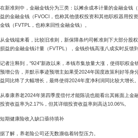
新准则中，金融金钱分为三类：以摊余成本计量的金融金钱（A
益的金融金钱（FVOCI，也称其他债权投资和其他职权器用投
金钱（FVTPL，也称来回性金融金钱）。
金钱端来看，比较旧准则，新保障条约司帐准则下大部分股权
损益的金融金钱计量（FVTPL），金钱价钱高涨八成实时反馈
注释到，“924”新政以来，本钱市集放量大涨，使得职权金
预增公告，并默示事迹预增主如果受2024年国度政策利好等身分
益同比终了大幅增长，最终使得2024年度净利润同比较大增长
康养老2024年第四季度偿付才能陈说也能看出其账面上金融
投资收益率为2.17%，但其详细投资收益率则高达10.06%。
期健康险收入缺口亟待填补
了解，养老险公司还无数濒临着转型压力。