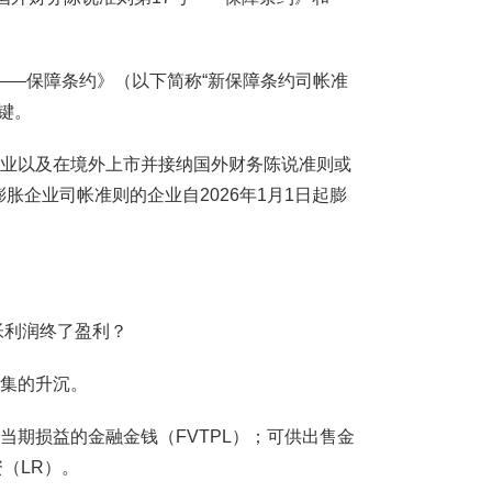
——保障条约》（以下简称“新保障条约司帐准
关键。
业以及在境外上市并接纳国外财务陈说准则或
胀企业司帐准则的企业自2026年1月1日起膨
帐利润终了盈利？
集的升沉。
期损益的金融金钱（FVTPL）；可供出售金
（LR）。